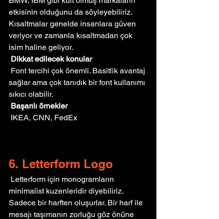
BMW, IBM gibi kült olmuş markaların 
etkisinin olduğunu da söyleyebiliriz. 
Kısaltmalar genelde insanlara güven 
veriyor ve zamanla kısaltmadan çok 
isim haline geliyor. 
Dikkat edilecek konular
 Font tercihi çok önemli. Basitlik avantaj 
sağlar ama çok tanıdık bir font kullanımı 
sıkıcı olabilir. 
Başarılı örnekler
 IKEA, CNN, FedEx
6. Letterform Logo
 Letterform için monogramların 
minimalist kuzenleridir diyebiliriz. 
Sadece bir harften oluşurlar. Bir harf ile 
mesajı taşımanın zorluğu göz önüne 