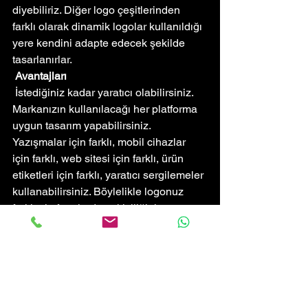
diyebiliriz. Diğer logo çeşitlerinden 
farklı olarak dinamik logolar kullanıldığı 
yere kendini adapte edecek şekilde 
tasarlanırlar.
Avantajları
 İstediğiniz kadar yaratıcı olabilirsiniz. 
Markanızın kullanılacağı her platforma 
uygun tasarım yapabilirsiniz. 
Yazışmalar için farklı, mobil cihazlar 
için farklı, web sitesi için farklı, ürün 
etiketleri için farklı, yaratıcı sergilemeler 
kullanabilirsiniz. Böylelikle logonuz 
farklı platformlarda çekiciliğini 
korumaya devam edecektir.
 D
ikkat Edilecek Konular
Hedef kitlenizin bir kısmı logonuzun 
rengiyle, bir kısmı şekliyle bağlantı 
kurmuş olabilir. Bu yüzden logonuzu 
farklı platformlar için sergilerken özünü 