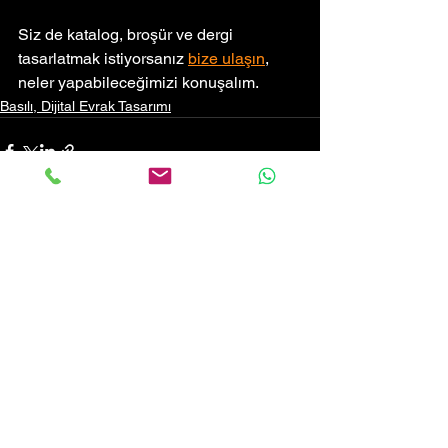
Siz de katalog, broşür ve dergi 
tasarlatmak istiyorsanız 
bize ulaşın
, 
neler yapabileceğimizi konuşalım.
Basılı, Dijital Evrak Tasarımı
Hepsini Gör
Son Yazılar