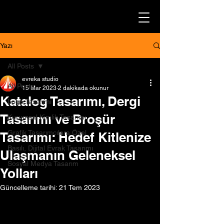
Yazı
All Posts
evreka studio
All Posts
15 Mar 2023
2 dakikada okunur
Katalog Tasarımı, Dergi
Logo Tasarımı
Tasarımı ve Broşür
Kurumsal Kimlik Tasarımı
Grafik Tasarımcılara Özel
Tasarımı: Hedef Kitlenize
Basılı, Dijital Evrak Tasarımı
Ulaşmanın Geleneksel
Sosyal Medya Tasarım
Yolları
Güncelleme tarihi:
21 Tem 2023