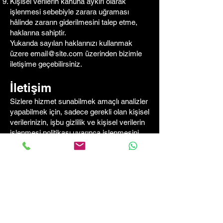
Kişisel verilerin kanuna aykırı olarak
işlenmesi sebebiyle zarara uğraması
hâlinde zararın giderilmesini talep etme,
haklarına sahiptir.
Yukarıda sayılan haklarınızı kullanmak
üzere
email@site.com
üzerinden bizimle
iletişime geçebilirsiniz.
İletişim
Sizlere hizmet sunabilmek amaçlı analizler
yapabilmek için, sadece gerekli olan kişisel
verilerinizin, işbu gizlilik ve kişisel verilerin
işlenmesi politikası uyarınca işlenmesini,
kabul edip etmemek hususunda tamamen
özgürsünüz. Siteyi kullanmaya devam
ettiğiniz takdirde kabul etmiş olduğunuz
tarafımızca varsayılacak olup, daha ayrıntılı
bilgi için bizimle
evrekastudio@gmail.com
e-mail adresi üzerinden iletişime
geçmekten lütfen çekinmeyiniz.