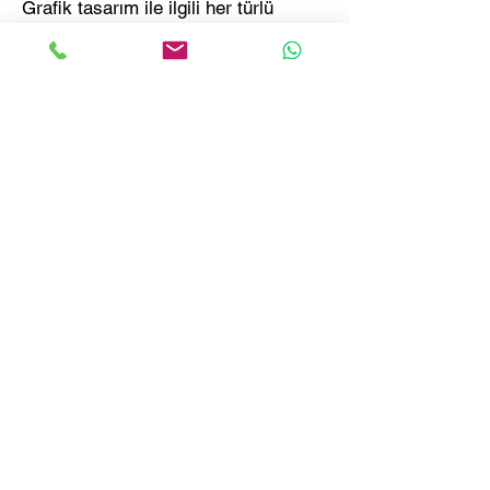
Grafik tasarım ile ilgili her türlü
konuda sektördeki tecrübemizle size
yardımcı olmaya hazırız.
+90 507 363 57 23
evrekastudio@gmail.com
Ad
Soyad
Email